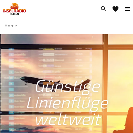
Home
Günstige
Linienflüge
weltweit