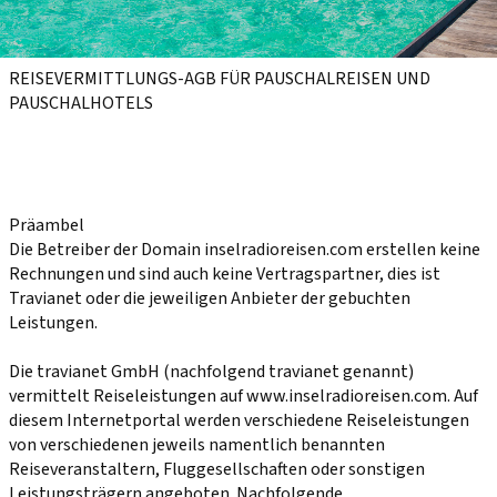
REISEVERMITTLUNGS-AGB FÜR PAUSCHALREISEN UND PAUSCHALHOTELS
 

 

Präambel
Die Betreiber der Domain inselradioreisen.com erstellen keine Rechnungen und sind auch keine Vertragspartner, dies ist Travianet oder die jeweiligen Anbieter der gebuchten Leistungen.

Die travianet GmbH (nachfolgend travianet genannt) vermittelt Reiseleistungen auf www.inselradioreisen.com. Auf diesem Internetportal werden verschiedene Reiseleistungen von verschiedenen jeweils namentlich benannten Reiseveranstaltern, Fluggesellschaften oder sonstigen Leistungsträgern angeboten. Nachfolgende Vermittlerbedingungen gelten für die Vermittlungsleistungen von travianet für Pauschalreisen, Kreuzfahrten, (Nur-)Flug, (Nur-)Hotel, Mietwagen und Städtereisen, sonstige Reiseleistungen, verbundene Reiseleistungen sowie Reiseversicherungen auf dem Internetportal. Bitte beachten Sie im Übrigen die jeweiligen Allgemeinen Geschäftsbedingungen (Reise- und Zahlungsbedingungen) sowie vorvertraglichen Unterrichtungen des jeweils verantwortlichen Anbieters bei der Leistungsbeschreibung.

I. Vertragsinhalt, Vertragsschluss
(1) Zwischen dem Kunden und travianet kommt ein Geschäftsbesorgungsvertrag zustande. Der Kunde beauftragt travianet, ihm Pauschalreisen, Kreuzfahrten, einen (Nur-)Flug, ein (Nur-)Hotel, einen Mietwagen, Städtereisen, sonstige Reiseleistungen, verbundene Reiseleistungen und/oder Reiseversicherungen des jeweiligen Leistungsträgers zu vermitteln. travianet tritt bezüglich der angebotenen Leistungen lediglich als Vermittler auf und bietet diese, soweit nichts anderes ausdrücklich vermerkt, nicht in eigenem Namen an.

(2) Die von travianet auf dem oben genannten Portal dargestellten Angebote stellen kein verbindliches Vertragsangebot von travianet oder dem jeweiligen Leistungsträger dar. Mit der Eingabe seiner Daten und dem Absenden des Online-Buchungsformulars an travianet gibt der Kunde ein verbindliches Vertragsangebot an den jeweiligen Leistungsträger ab und beauftragt travianet gleichzeitig mit der Vermittlungsleistung. Der Kunde erhält daraufhin von travianet per E-Mail unter der von ihm angegebenen E-Mail-Anschrift eine Buchungseingangsbestätigung, die dem Kunden lediglich den Eingang des Buchungsauftrages bestätigt. Der Text der Buchungseingangsbestätigung wird nicht gespeichert und kann später nicht mehr abgerufen werden. Der Kunde ist verpflichtet, die Daten in der Buchungseingangsbestätigung für die von ihm gewünschte Reiseleistung unmittelbar nach Eingang der Buchungseingangsbestätigung bei sich auf ihre Richtigkeit zu überprüfen. Sollten diese Daten nicht korrekt sein, muss sich der Kunde unmittelbar nach Eingang der Buchungseingangsbestätigung bei travianet unter der auf dem Internetportal angezeigten Rufnummer oder der E-Mailanschrift melden und die Daten richtigstellen. travianet weist darauf hin, dass viele Fluggesellschaften eine Datenkorrektur für Flugtickets in der Regel nur gegen Entgelt vornehmen, welches travianet in anfallender Höhe an den Kunden weiterbelastet, soweit die fehlerhafte Dateneingabe nicht auf travianet zuzurechnende Umstände zurückzuführen ist. Der Vertrag zwischen dem Kunden und dem Leistungsträger kommt erst zustande, wenn entweder der Leistungsträger oder travianet im Namen des Leistungsträgers dem Kunden gegenüber die angefragten Leistungen rechtsverbindlich bestätigt hat.

II. Vermittlungs- und Bearbeitungsentgelte, Auslagen
(1) Für Vermittlungsleistungen im Hinblick auf (Nur-)Hotel, Pauschalreisen, Mietwagen und Städtereisen und Reiseversicherungen erhebt travianet kein gesondertes Entgelt, sofern nachfolgend nicht abweichend geregelt:

(a) Für die Vermittlungsleistungen im Hinblick auf (Nur-)Flug, Bahn u.a. sowie für die Erbringung sonstiger Leistungen werden Vermittlungsentgelte berechnet. Die Höhe des Vermittlungsentgeltes ist im jeweiligen Angebot in der jeweiligen Buchungsmaske aufgeführt und vor Abschluss der Buchung für den Kunden ersichtlich.

(b) Aufwendungen oder Auslagen von travianet, die im Rahmen des erteilten Auftrages anfallen (z.B. Ausstellungskosten für Visa, Postgebühren, etc.) sind zusätzlich zum Vermittlungsentgelt, das lediglich die reine Vermittlungsleistung abdeckt, vom Kunden an travianet zu erstatten.

(c) Soweit travianet im Auftrag des Kunden die vermittelte Leistung beim Leistungsträger auf Wunsch des Kunden storniert, beträgt das hierfür fällige Bearbeitungsentgelt EUR 25,00 pro Person/pro Ticket. Dem Kunden ist es unbenommen, seine Stornierung direkt gegenüber dem Leistungsträger zu erklären. Vom Leistungsträger im Zuge der Stornierung ggf. erhobene Stornierungsgebühren bleiben unberührt.

(d) Für die Erstellung eines Gruppenangebots fällt ein Bearbeitungsentgelt in Höhe von EUR 50,00 an, welches bei Buchung des Gruppenangebots durch den Kunden wieder entfällt und in der Folge seitens travianet an den Kunden erstattet wird.

(2) Alle steuerpflichtigen Vermittlungs- und Bearbeitungsentgelte verstehen sich inkl. MwSt.

(3) Sollte der Kunde gebuchte Reisen und Leistungen umbuchen oder stornieren, bleibt der Anspruch von travianet auf bereits angefallene Vermittlungsentgelte unberührt. Dies gilt jeweils nicht, wenn die Umbuchung oder Stornierung auf Mängel der Vermittlungs- oder Beratungsleistung von travianet zurückzuführen ist.

III. Formblatt, vorvertragliche Unterrichtung
(1) travianet wird dem Kunden, bevor dieser seine Vertragserklärung abgibt, im gesetzlich erforderlichen Umfang das zutreffende ausgefüllte Formblatt (Art. 250 § 2 und § 4 bzw. Art. 251 § 2 EGBGB) zur Verfügung stellen bzw. im Falle eines telefonischen Pauschalreisevertragsschlusses die Informationen des jeweiligen Formblattes telefonisch zur Verfügung stellen.

(2) travianet wird darüber hinaus der Pflicht zur vorvertraglichen Unterrichtung über Informationen (z.B. wesentliche Eigenschaften der Reiseleistung; Name, Anschrift der Niederlassung, Telefonnummer und ggf. E-Mail-Adresse des Reiseveranstalters; Reisepreis einschließlich Steuern und ggf. aller zusätzlichen Gebühren, Entgelte und sonstige Kosten; Zahlungsmodalitäten), soweit diese für die in Betracht kommende Pauschalreise erheblich sind, im gesetzlich festgelegten Rahmen nachkommen.

(3) travianet haftet bei der Erteilung von Hinweisen und Auskünften, die über die gesetzlichen Pflichten hinausgehen, im Rahmen der gesetzlichen Bestimmungen für die sorgfältige Auswahl der Informationsquelle und die korrekte Wiedergabe der Auskünfte und Hinweise an den Kunden.

IV. Zahlung
(1) Reiseveranstalter bzw. travianet als Reisevermittler dürfen Zahlungen auf den Reisepreis vor Beendigung der Pauschalreise nur fordern oder annehmen, wenn ein wirksamer Kundengeldabsicherungsvertrag des Reiseveranstalters besteht, ein entsprechender Sicherungsschein ausgehändigt und dem Kunden klar, verständlich und in hervorgehobener Weise Name und Kontaktdaten des Kundengeldabsicherers zur Verfügung gestellt wurden.

(2) Die Zahlungskonditionen wie insbesondere die Höhe der Anzahlung bzw. Fälligkeit der Zahlungen bestimmen sich nach den Allgemeine Geschäftsbedingungen des jeweiligen Reiseveranstalters / Leistungsträgers.

(3) Die Vermittlungsentgelte sowie Aufwendungen oder Auslagen sind sofort zur Zahlung fällig.

V. Reiseunterlagen
(1) Reiseunterlagen, die travianet von den Reiseveranstaltern und Leistungsträgern zur Weiterleitung an den Kunden erhält, werden dem Kunden per E-Mail oder Post übermittelt; in Einzelfällen werden die Reiseunterlagen an einem Flughafenschalter hinterlegt, der dem Kunden mitgeteilt wird.

(2) Bei Mietwagenbuchungen erfolgt die Übermittlung der Voucher an den Kunden entweder per Post, Fax oder E-Mail oder es wird dem Kunden die Reservierungsnummer zur Vorlage bei dem entsprechenden Mietwagenunternehmen übermittelt.

(3) Falls mit dem Kunden der Versand von Reiseunterlagen per Kurier vereinbart worden ist, hat der Kunde alle entstehenden Kosten zu tragen.

(4) Bei Reiseversicherungen werden dem Kunden eine Versicherungsnummer und die Versicherungsbedingungen per E-Mail übermittelt. Diese stellen in ihrer Gesamtheit die Versicherungsunterlagen dar.

(5) Der Kunde wird im eigenen Interesse gebeten, die ihm ausgehändigten Unterlagen unverzüglich auf deren Richtigkeit zu überprüfen und bei festgestellten Unstimmigkeiten travianet umgehend hiervon zu unterrichten, um Schäden zu vermeiden.

VI. Haftungsbeschränkung
(1) Die Haftung von travianet ist für Schäden, die nicht auf der Verletzung des Lebens, des Körpers oder der Gesundheit beruhen, auf den typisch vorhersehbaren Schaden, maximal für jeden Einzelfall bis zu dem je Person anfallenden Gesamtpreis der vermittelten Reise oder Reiseleistung beschränkt, soweit der Schaden nicht auf Vorsatz oder grober Fahrlässigkeit beruht und sich nicht auf solche Pflichten bezieht, deren Erfüllung die ordnungsgemäße Durchführung des Vertrages überhaupt erst ermöglicht und auf dessen Einhaltung der Kunde als Vertragspartner regelmäßig vertrauen darf.

(2) Vorstehende Haftungsbeschränkung gilt nicht für Ansprüche nach dem Produkthaftungsgesetz sowie bei sonstiger gesetzlich vorgesehener Garantiehaftung und lässt auch die Haftung von travianet nach § 651w Abs. 4 BGB und § 651x BGB unberührt.

VII. Einreise- und Gesundheitsbestimmungen
(1) Bezüglich der Einreisebestimmungen wird grundsätzlich unterstellt, dass der Kunde und von ihm vertretene weitere Reiseteilnehmer deutsche Staatsangehörige sind, es sei denn, dass die Zugehörigkeit zu einem anderen Staat offensichtlich erkennbar ist oder travianet ausdrücklich mitgeteilt wurde.

(2) Für die Einhaltung der für die Reise geltenden Pass-, Visa-, Zoll- und Gesundheitsvorschriften in den jeweiligen Transit- und Zielgebietsländer ist der Reiseteilnehmer selbst verantwortlich.

(3) travianet haftet bei gesonderter Beauftragung zur Beschaffung von Visa und sonstigen Reisepapieren nicht für deren rechtzeitige Erteilung und den rechtzeitigen Zugang dieser Reisepapiere, es sei denn, travianet hat die Verzögerung schuldhaft verursacht.

(4) Dem Kunden wird dringend geraten, s